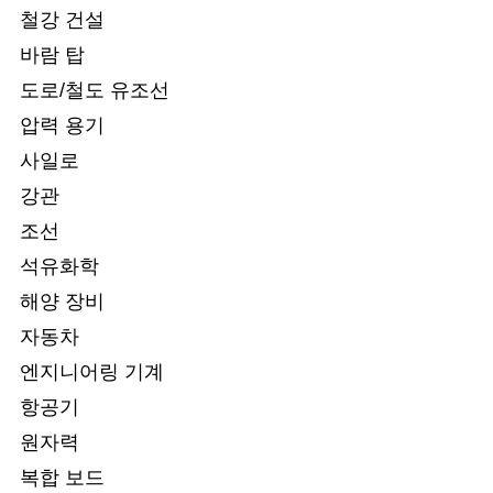
철강 건설
바람 탑
도로/철도 유조선
압력 용기
사일로
강관
조선
석유화학
해양 장비
자동차
엔지니어링 기계
항공기
원자력
복합 보드